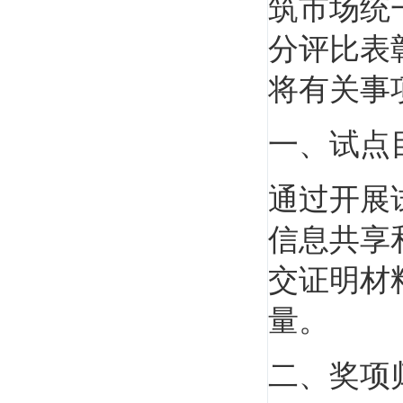
筑市场统
陈印
分评比表
《法规》第一人，命题组顾问,法规界之"盘
将有关事
古"。 建造师...
一、试点
通过开展
信息共享
王树京
交证明材
北京工业大学建筑系教授，全国一、二级建造
师执业资格...
量。
二、奖项