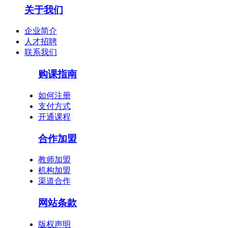
关于我们
企业简介
人才招聘
联系我们
购课指南
陈印
如何注册
《法规》第一人，命题组顾问,法规界之"盘
支付方式
古"。 建造师...
开通课程
合作加盟
教师加盟
机构加盟
渠道合作
网站条款
版权声明