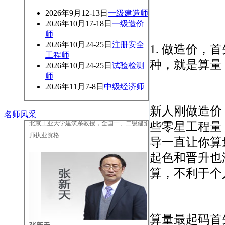
2026年9月12-13日
一级建造师
2026年10月17-18日
一级造价
师
2026年10月24-25日
注册安全
1. 做造价
工程师
种，就是算量
2026年10月24-25日
试验检测
师
2026年11月7-8日
中级经济师
王树京
新人刚做造价
名师风采
北京工业大学建筑系教授，全国一、二级建造
些零星工程量
师执业资格...
导一直让你算
起色和晋升也
算，不利于个
算量最起码首
张新天