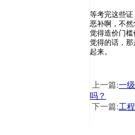
等考完这些证
恶补啊，不然
觉得造价门槛
梅世强
觉得的话，那
全国重点大学教授，全国《一级建造师考试大
起来。
纲》编委，...
上一篇:
一级
吗？
下一篇:
工程
戚振强
重点建工学院副教授，管理科学与工程专业博
士、产业经...