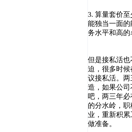
3. 算量套
陈印
能独当一面的
《法规》第一人，命题组顾问,法规界之"盘
务水平和高的
古"。 建造师...
但是接私活也
迫，很多时候
议接私活。两
造，如果公司
王树京
吧，两三年必
北京工业大学建筑系教授，全国一、二级建造
的分水岭，职
师执业资格...
业，重新积累
做准备。