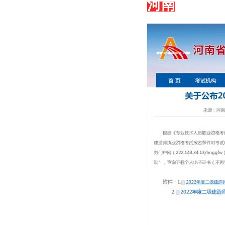
河南
陈印
《法规》第一人，命题组顾问,法规界之"盘
古"。 建造师...