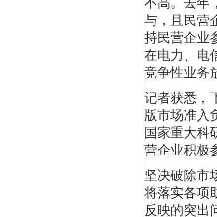
不高。去年
与，且民营
陈印
持民营企业
《法规》第一人，命题组顾问,法规界之"盘
在电力、电
古"。 建造师...
竞争性业务
记者获悉，
版市场准入
国家重大科
营企业积极参
王树京
北京工业大学建筑系教授，全国一、二级建造
坚决破除市
师执业资格...
将落实各项
反映的突出