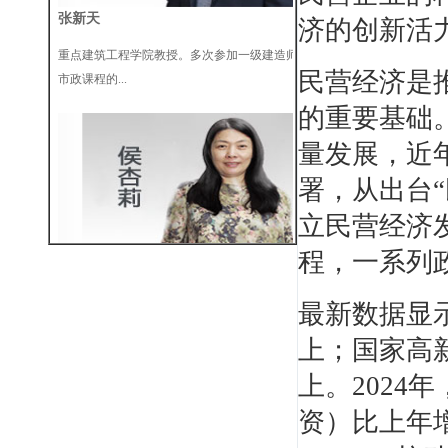
张新天
济的创新活
重点建筑工程学院教授。多次参加一级建造师
市政课程的...
民营经济是
的重要基础
量发展，近
署，从出台“
立民营经济
侯杏莉
程，一系列
机电一级、二级注册建造师（建工一级建造师
资格、二级...
最新数据显
上；国家高
上。2024
资）比上年增