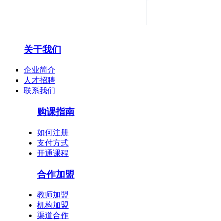
关于我们
企业简介
人才招聘
陈印
联系我们
《法规》第一人，命题组顾问,法规界之"盘
购课指南
古"。 建造师...
如何注册
支付方式
开通课程
合作加盟
教师加盟
机构加盟
渠道合作