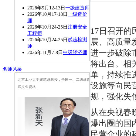
2026年9月12-13日
一级建造师
2026年10月17-18日
一级造价
师
2026年10月24-25日
注册安全
17日召开
工程师
2026年10月24-25日
试验检测
展、高质量
师
进一步破除
2026年11月7-8日
中级经济师
将出台。相
王树京
名师风采
单，持续推
北京工业大学建筑系教授，全国一、二级建造
师执业资格...
设施等向民
规，强化失
从在央视春
爆出圈的国内
民营企业的